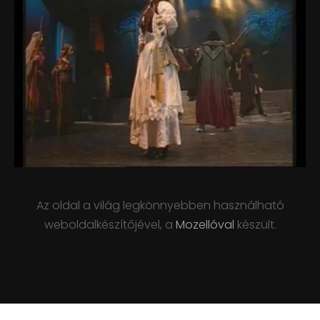
Az oldal a világ legkönnyebben használható
weboldalkészítőjével, a
Mozellóval
készült.